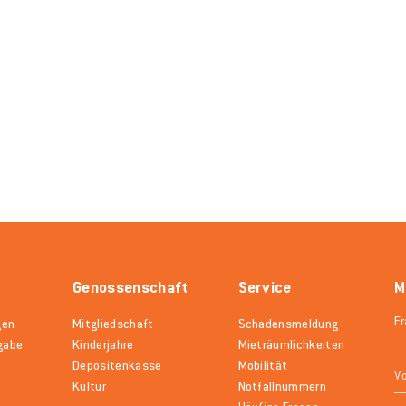
Genossenschaft
Service
M
gen
Mitgliedschaft
Schadensmeldung
gabe
Kinderjahre
Mieträumlichkeiten
Depositenkasse
Mobilität
Kultur
Notfallnummern