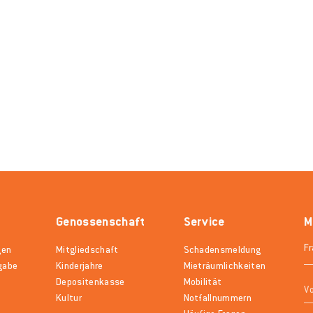
Genossenschaft
Service
M
gen
Mitgliedschaft
Schadensmeldung
gabe
Kinderjahre
Mieträumlichkeiten
Depositenkasse
Mobilität
Kultur
Notfallnummern