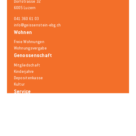
Dorfstrasse 32
6005 Luzern
041 360 61 03
info@geissenstein-ebg.ch
Wohnen
Freie Wohnungen
Wohnungsvergabe
Genossenschaft
Mitgliedschaft
Kinderjahre
Depositenkasse
Kultur
Service
Schadensmeldung
Mieträumlichkeiten
Mobilität
Notfallnummern
Häufige Fragen
Melden Sie sich für den Newsletter an