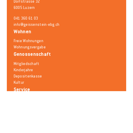
Dorfstrasse 32
6005 Luzern
041 360 61 03
info@geissenstein-ebg.ch
Wohnen
Freie Wohnungen
Wohnungsvergabe
Genossenschaft
Mitgliedschaft
Kinderjahre
Depositenkasse
Kultur
Service
Schadensmeldung
Mieträumlichkeiten
Mobilität
Notfallnummern
Häufige Fragen
Melden Sie sich für den Newsletter an