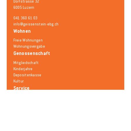
Dorfstrasse 32
6005 Luzern
041 360 61 03
info@geissenstein-ebg.ch
Wohnen
Freie Wohnungen
Wohnungsvergabe
Genossenschaft
Mitgliedschaft
Kinderjahre
Depositenkasse
Kultur
Service
Schadensmeldung
Mieträumlichkeiten
Mobilität
Notfallnummern
Häufige Fragen
Melden Sie sich für den Newsletter an