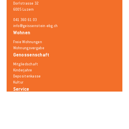
Dorfstrasse 32
6005 Luzern
041 360 61 03
info@geissenstein-ebg.ch
Wohnen
Freie Wohnungen
Wohnungsvergabe
Genossenschaft
Mitgliedschaft
Kinderjahre
Depositenkasse
Kultur
Service
Schadensmeldung
Mieträumlichkeiten
Mobilität
Notfallnummern
Häufige Fragen