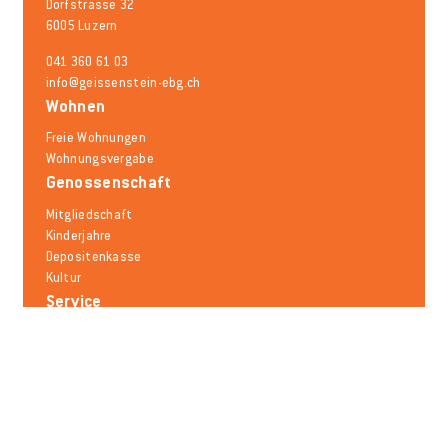
Dorfstrasse 32
6005 Luzern
041 360 61 03
info@geissenstein-ebg.ch
Wohnen
Freie Wohnungen
Wohnungsvergabe
Genossenschaft
Mitgliedschaft
Kinderjahre
Depositenkasse
Kultur
Service
Schadensmeldung
Mieträumlichkeiten
Mobilität
Notfallnummern
Häufige Fragen
Melden Sie sich für den Newsletter an