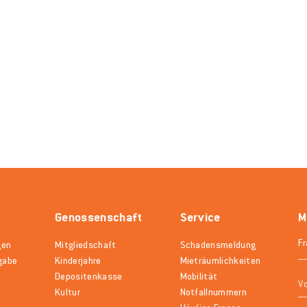
Genossenschaft
Service
M
gen
Mitgliedschaft
Schadensmeldung
gabe
Kinderjahre
Mieträumlichkeiten
Depositenkasse
Mobilität
Kultur
Notfallnummern