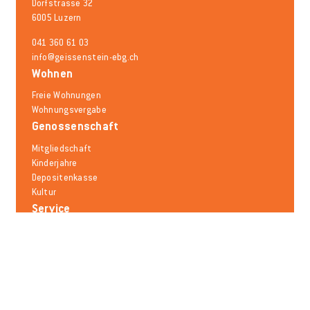
Dorfstrasse 32
6005 Luzern
041 360 61 03
info@geissenstein-ebg.ch
Wohnen
Freie Wohnungen
Wohnungsvergabe
Genossenschaft
Mitgliedschaft
Kinderjahre
Depositenkasse
Kultur
Service
Schadensmeldung
Mieträumlichkeiten
Mobilität
Notfallnummern
Häufige Fragen
Melden Sie sich für den Newsletter an