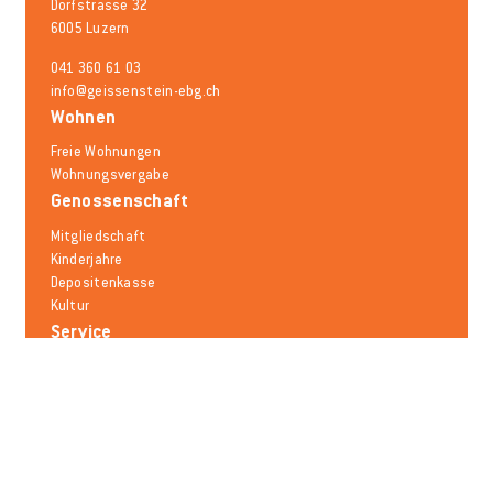
Dorfstrasse 32
6005 Luzern
041 360 61 03
info@geissenstein-ebg.ch
Wohnen
Freie Wohnungen
Wohnungsvergabe
Genossenschaft
Mitgliedschaft
Kinderjahre
Depositenkasse
Kultur
Service
Schadensmeldung
Mieträumlichkeiten
Mobilität
Notfallnummern
Häufige Fragen
Melden Sie sich für den Newsletter an