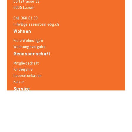
Dorfstrasse 32
6005 Luzern
041 360 61 03
info@geissenstein-ebg.ch
Wohnen
Freie Wohnungen
Wohnungsvergabe
Genossenschaft
Mitgliedschaft
Kinderjahre
Depositenkasse
Kultur
Service
Schadensmeldung
Mieträumlichkeiten
Mobilität
Notfallnummern
Häufige Fragen
Melden Sie sich für den Newsletter an