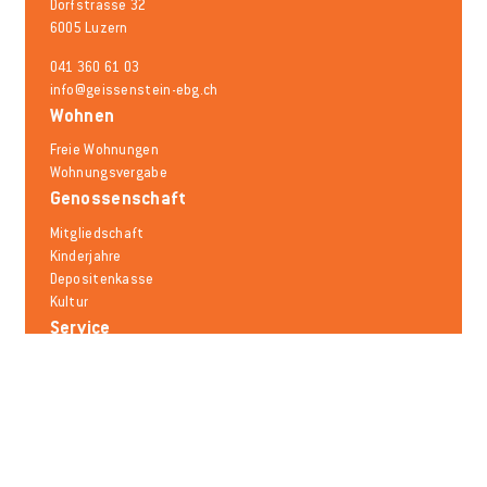
Dorfstrasse 32
6005 Luzern
041 360 61 03
info@geissenstein-ebg.ch
Wohnen
Freie Wohnungen
Wohnungsvergabe
Genossenschaft
Mitgliedschaft
Kinderjahre
Depositenkasse
Kultur
Service
Schadensmeldung
Mieträumlichkeiten
Mobilität
Notfallnummern
Häufige Fragen
Melden Sie sich für den Newsletter an