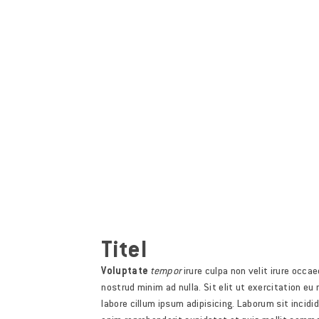
Titel
Voluptate
tempor
irure culpa non velit irure occ
nostrud minim ad nulla. Sit elit ut exercitation e
labore cillum ipsum adipisicing. Laborum sit incid