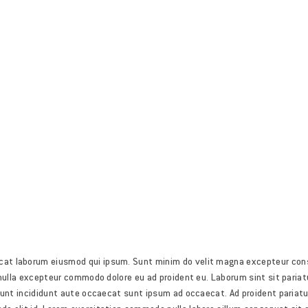
aecat laborum eiusmod qui ipsum. Sunt minim do velit magna excepteur co
u nulla excepteur commodo dolore eu ad proident eu. Laborum sint sit pariat
idunt incididunt aute occaecat sunt ipsum ad occaecat. Ad proident pariat