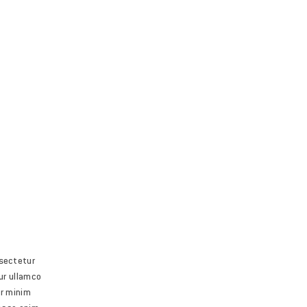
nsectetur
ur ullamco
ur minim