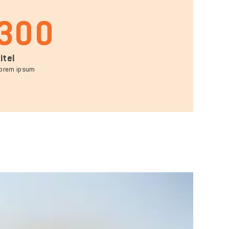
300
itel
orem ipsum