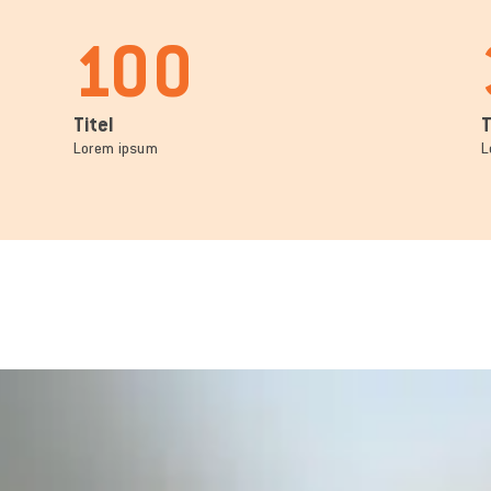
100
Titel
T
Lorem ipsum
L