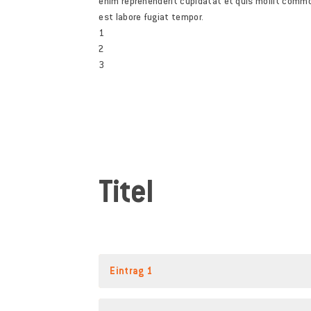
enim reprehenderit cupidatat et quis mollit commo
est labore fugiat tempor.
1
2
3
Titel
Eintrag 1